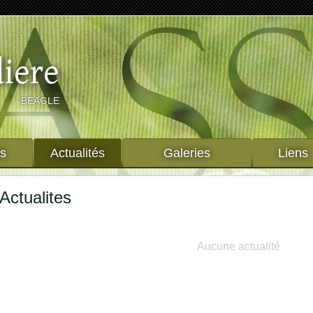
diere
BEAGLE
ts
Actualités
Galeries
Liens
Actualites
Aucune actualité