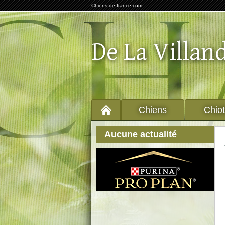
Chiens-de-france.com
De La Villan
Chiens
Chio
Aucune actualité